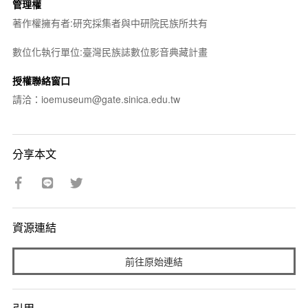
管理權
著作權擁有者:研究採集者與中研院民族所共有
數位化執行單位:臺灣民族誌數位影音典藏計畫
授權聯絡窗口
請洽：ioemuseum@gate.sinica.edu.tw
分享本文
資源連結
前往原始連結