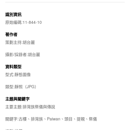
識別資訊
原始編碼:11-844-10
著作者
策劃主持:胡台麗
攝影/採錄者:胡台麗
資料類型
型式:靜態圖像
類型:靜照（JPG）
主題與關鍵字
主要主題:排灣族祭儀與傳說
關鍵字:古樓、排灣族、Paiwan、頭目、提親、祭儀