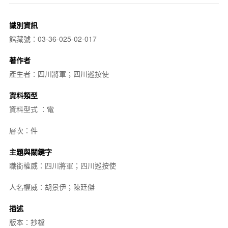
識別資訊
館藏號：03-36-025-02-017
著作者
產生者：四川將軍；四川巡按使
資料類型
資料型式 ：電
層次：件
主題與關鍵字
職銜權威：四川將軍；四川巡按使
人名權威：胡景伊；陳廷傑
描述
版本：抄檔