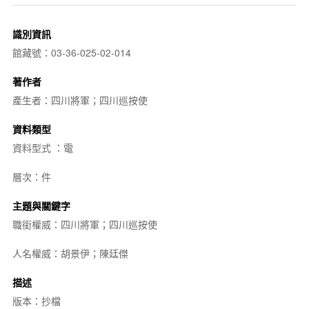
識別資訊
館藏號：03-36-025-02-014
著作者
產生者：四川將軍；四川巡按使
資料類型
資料型式 ：電
層次：件
主題與關鍵字
職銜權威：四川將軍；四川巡按使
人名權威：胡景伊；陳廷傑
描述
版本：抄檔