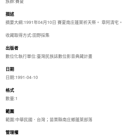
族群:賽夏
描述
摘要大綱:1991年04月10日 賽夏南庄蓬萊祈天祭。 章阿清宅。
收藏取得方式:田野採集
出版者
數位化執行單位:臺灣民族誌數位影音典藏計畫
日期
日期:1991-04-10
格式
數量:1
範圍
範圍:中華民國．台灣；苗栗縣南庄鄉蓬萊部落
管理權