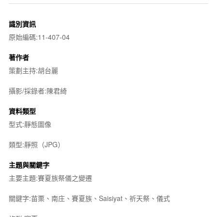
識別資訊
原始編碼:11-407-04
著作者
策劃主持:胡台麗
攝影/採錄者:陳君綺
資料類型
型式:靜態圖像
類型:靜照（JPG）
主題與關鍵字
主要主題:賽夏族祭儀之變遷
關鍵字:苗栗、南庄、賽夏族、Saisiyat、祈天祭、儀式