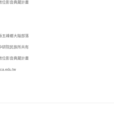
數位影音典藏計畫
縣五峰鄉大隘部落
中研院民族所共有
數位影音典藏計畫
a.edu.tw