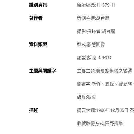
識別資訊
原始編碼:11-379-11
著作者
策劃主持:胡台麗
攝影/採錄者:胡台麗
資料類型
型式:靜態圖像
類型:靜照（JPG）
主題與關鍵字
主要主題:賽夏族祭儀之變遷
關鍵字:新竹、五峰、賽夏族、Sai
族群:賽夏
描述
摘要大綱:1990年12月05
收藏取得方式:田野採集