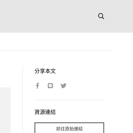
分享本文
資源連結
前往原始連結