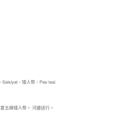
siyat、矮人祭、Pas-taai
日 賽夏五峰矮人祭。 河邊送行。