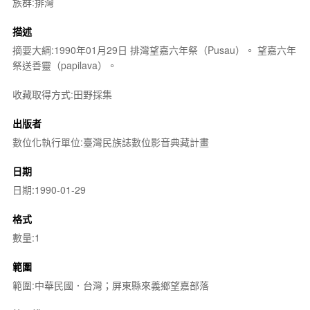
族群:排灣
描述
摘要大綱:1990年01月29日 排灣望嘉六年祭（Pusau）。 望嘉六年
祭送善靈（papilava）。
收藏取得方式:田野採集
出版者
數位化執行單位:臺灣民族誌數位影音典藏計畫
日期
日期:1990-01-29
格式
數量:1
範圍
範圍:中華民國．台灣；屏東縣來義鄉望嘉部落