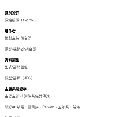
識別資訊
原始編碼:11-273-03
著作者
策劃主持:胡台麗
攝影/採錄者:胡台麗
資料類型
型式:靜態圖像
類型:靜照（JPG）
主題與關鍵字
主要主題:排灣族祭儀與傳說
關鍵字:望嘉、排灣族、Paiwan、五年祭、祭儀