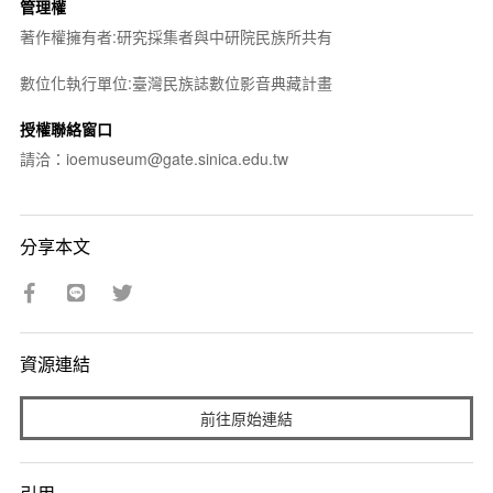
管理權
著作權擁有者:研究採集者與中研院民族所共有
數位化執行單位:臺灣民族誌數位影音典藏計畫
授權聯絡窗口
請洽：ioemuseum@gate.sinica.edu.tw
分享本文
資源連結
前往原始連結