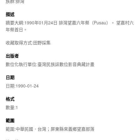
族群:排灣
描述
摘要大綱:1990年01月24日 排灣望嘉六年祭（Pusau）。 望嘉村六
年祭首日。
收藏取得方式:田野採集
出版者
數位化執行單位:臺灣民族誌數位影音典藏計畫
日期
日期:1990-01-24
格式
數量:1
範圍
範圍:中華民國．台灣；屏東縣來義鄉望嘉部落