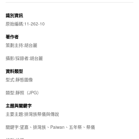
識別資訊
原始編碼:11-262-10
著作者
策劃主持:胡台麗
攝影/採錄者:胡台麗
資料類型
型式:靜態圖像
類型:靜照（JPG）
主題與關鍵字
主要主題:排灣族祭儀與傳說
關鍵字:望嘉、排灣族、Paiwan、五年祭、祭儀