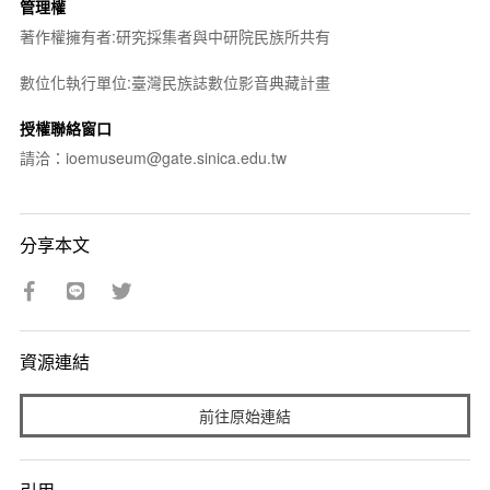
管理權
著作權擁有者:研究採集者與中研院民族所共有
數位化執行單位:臺灣民族誌數位影音典藏計畫
授權聯絡窗口
請洽：ioemuseum@gate.sinica.edu.tw
分享本文
資源連結
前往原始連結