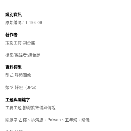
識別資訊
原始編碼:11-194-09
著作者
策劃主持:胡台麗
攝影/採錄者:胡台麗
資料類型
型式:靜態圖像
類型:靜照（JPG）
主題與關鍵字
主要主題:排灣族祭儀與傳說
關鍵字:古樓、排灣族、Paiwan、五年祭、祭儀