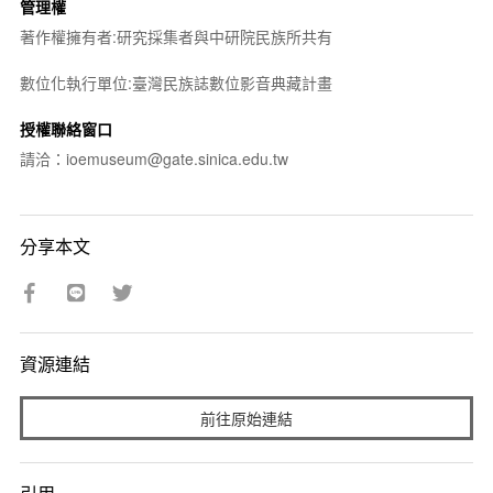
管理權
著作權擁有者:研究採集者與中研院民族所共有
數位化執行單位:臺灣民族誌數位影音典藏計畫
授權聯絡窗口
請洽：ioemuseum@gate.sinica.edu.tw
分享本文
資源連結
前往原始連結