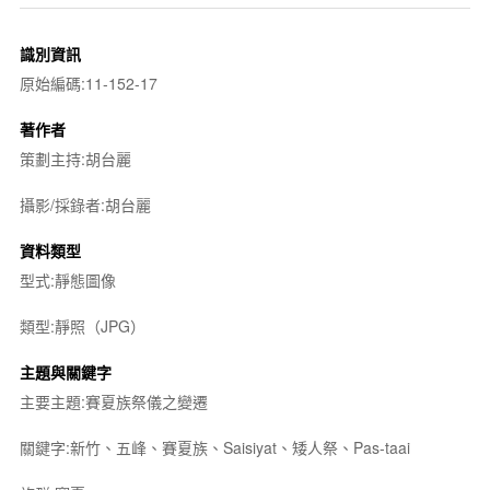
識別資訊
原始編碼:11-152-17
著作者
策劃主持:胡台麗
攝影/採錄者:胡台麗
資料類型
型式:靜態圖像
類型:靜照（JPG）
主題與關鍵字
主要主題:賽夏族祭儀之變遷
關鍵字:新竹、五峰、賽夏族、Saisiyat、矮人祭、Pas-taai