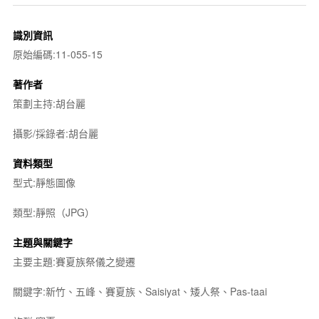
識別資訊
原始編碼:11-055-15
著作者
策劃主持:胡台麗
攝影/採錄者:胡台麗
資料類型
型式:靜態圖像
類型:靜照（JPG）
主題與關鍵字
主要主題:賽夏族祭儀之變遷
關鍵字:新竹、五峰、賽夏族、Saisiyat、矮人祭、Pas-taai