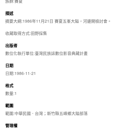
族群:賽夏
描述
摘要大綱:1986年11月21日 賽夏五峯大隘，河邊開檢討會。
收藏取得方式:田野採集
出版者
數位化執行單位:臺灣民族誌數位影音典藏計畫
日期
日期:1986-11-21
格式
數量:1
範圍
範圍:中華民國．台灣；新竹縣五峰鄉大隘部落
管理權