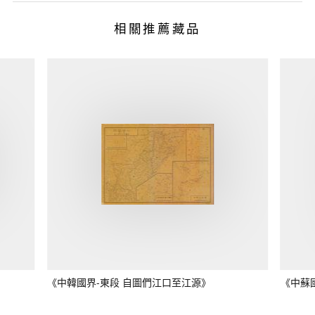
相關推薦藏品
《中韓國界-東段 自圖們江口至江源》
《中蘇