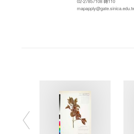
02-27857108 轉110
mapapply@gate.sinica.edu.t