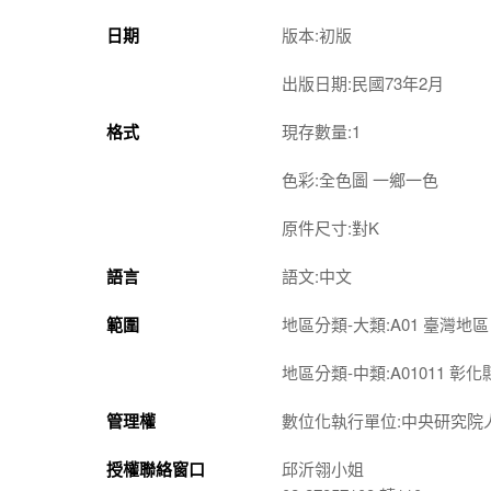
日期
版本:初版
出版日期:民國73年2月
格式
現存數量:1
色彩:全色圖 一鄉一色
原件尺寸:對K
語言
語文:中文
範圍
地區分類-大類:A01 臺灣地區
地區分類-中類:A01011 彰化
管理權
數位化執行單位:中央研究院
授權聯絡窗口
邱沂翎小姐