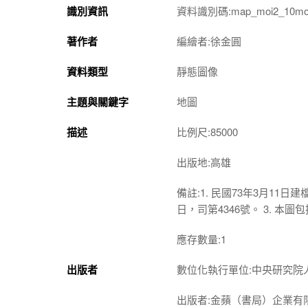
識別資訊
資料識別碼:map_moi2_10moi
著作者
編繪者:徐金圓
資料類型
靜態圖像
主題與關鍵字
地圖
描述
比例尺:85000
出版地:高雄
備註:1. 民國73年3月11日
日，司第4346號。 3. 
應存數量:1
出版者
數位化執行單位:中央研究院
出版者:金蘋（書局）企業有