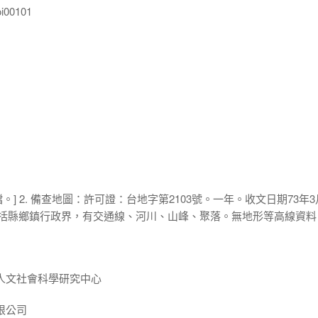
00101
建檔。] 2. 備查地圖：許可證：台地字第2103號。一年。收文日期73年3
本圖包括縣鄉鎮行政界，有交通線、河川、山峰、聚落。無地形等高線資料
人文社會科學研究中心
限公司