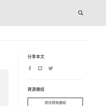
分享本文
資源連結
前往原始連結