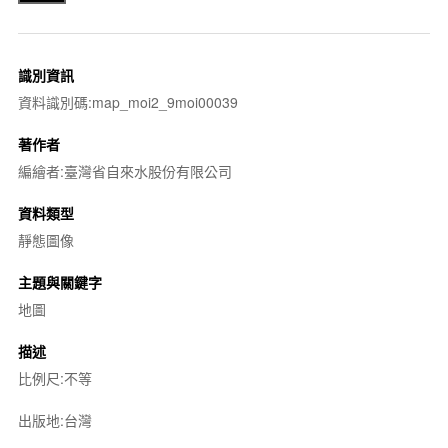
識別資訊
資料識別碼:map_moi2_9moi00039
著作者
編繪者:臺灣省自來水股份有限公司
資料類型
靜態圖像
主題與關鍵字
地圖
描述
比例尺:不等
出版地:台灣