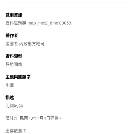
識別資訊
資料識別碼:map_moi2_8moi00053
著作者
編繪者:內政部方域司
資料類型
靜態圖像
主題與關鍵字
地圖
描述
比例尺:無
備註:1. 民國73年7月4日建檔。
應存數量:7