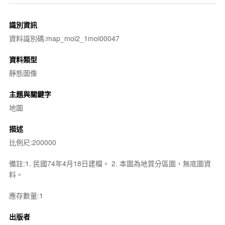
識別資訊
資料識別碼:map_moi2_1moi00047
資料類型
靜態圖像
主題與關鍵字
地圖
描述
比例尺:200000
備註:1. 民國74年4月18日建檔。 2. 本圖為地質分區圖，無底圖資
料。
應存數量:1
出版者