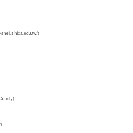
l.sinica.edu.tw/)
ounty)
市