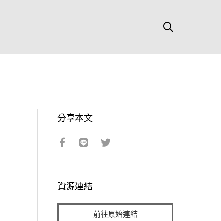
分享本文
資源連結
前往原始連結