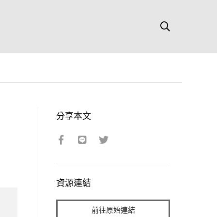
分享本文
資源連結
前往原始連結