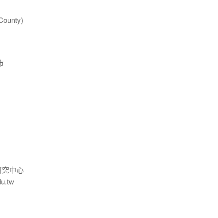
ounty)
市
研究中心
du.tw