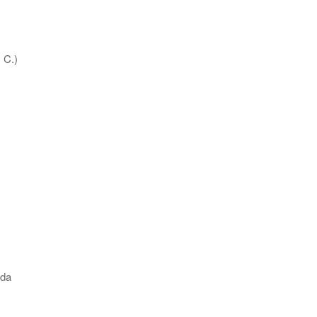
C.)
da