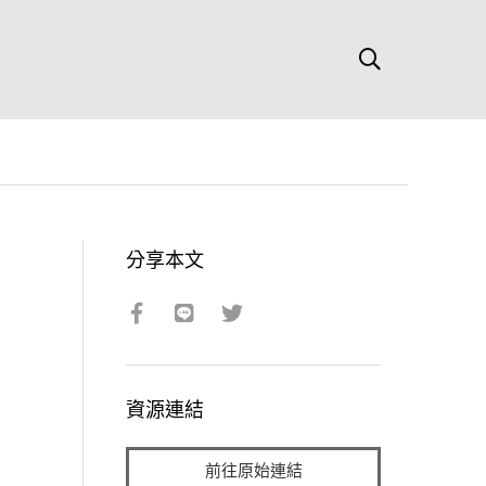
分享本文
資源連結
前往原始連結