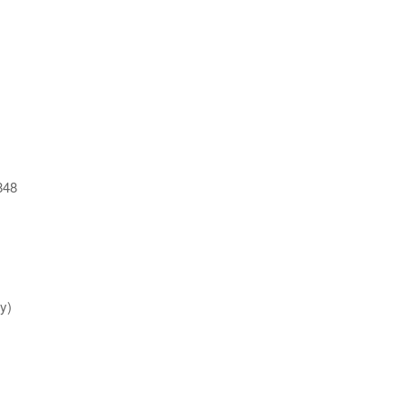
848
y)