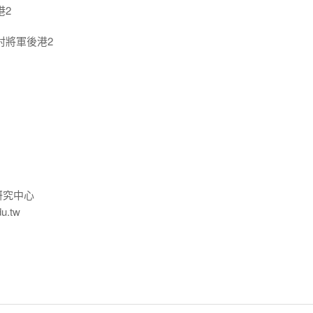
港2
村將軍後港2
研究中心
du.tw