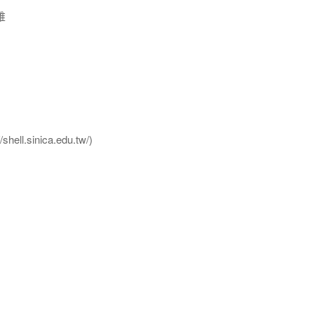
維
l.sinica.edu.tw/)