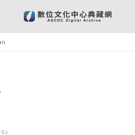
zii
9
C.)