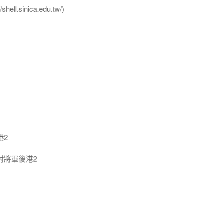
l.sinica.edu.tw/)
港2
村將軍後港2