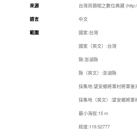
來源
台灣貝類相之數位典藏 (http://shel
語言
中文
範圍
國家:台灣
國家（英文）:台灣
縣:澎湖縣
縣（英文）:澎湖縣
採集地:望安鄉將軍村將軍後
採集地（英文）:望安鄉將軍
最小海拔:15 m
經度:119.52777