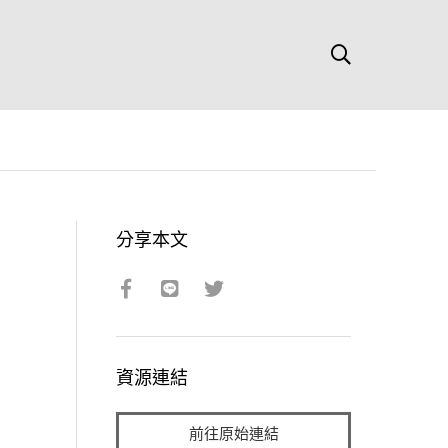
分享本文
資源連結
前往原始連結