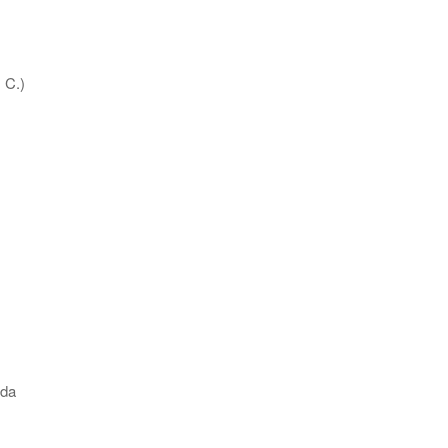
C.)
da