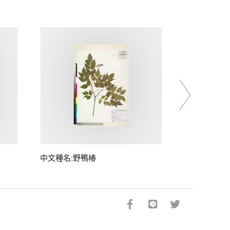
中文種名:野鴨椿