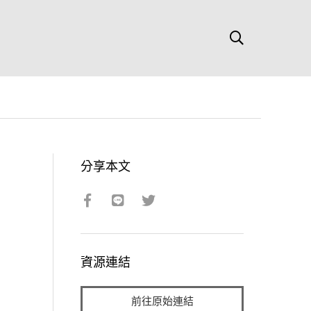
分享本文
資源連結
前往原始連結