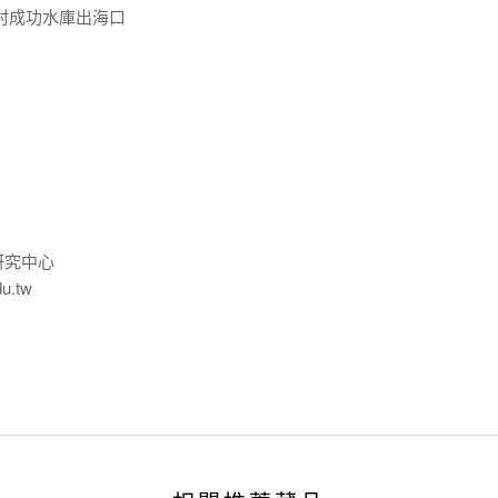
村成功水庫出海口
研究中心
du.tw