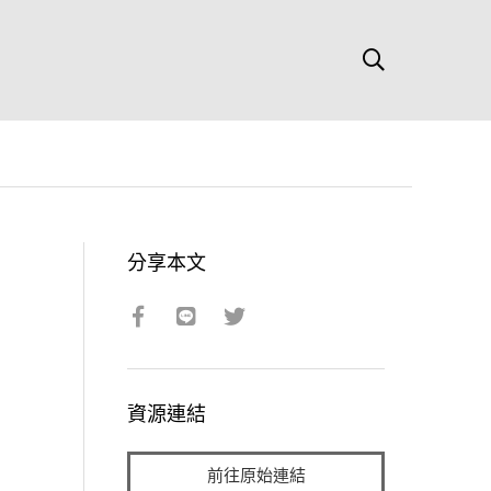
分享本文
資源連結
前往原始連結