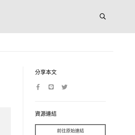
分享本文
資源連結
前往原始連結