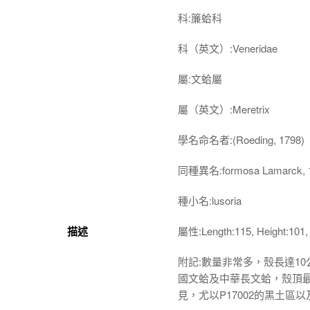
科:簾蛤科
科（英文）:Veneridae
屬:文蛤屬
屬（英文）:Meretrix
學名命名者:(Roeding, 1798)
同種異名:formosa Lamarck, 
種小名:lusoria
描述
屬性:Length:115, Height:101,
附記:數量非常多，殼長達1
國文蛤及中華長文蛤，殼頂最
見，尤以P17002的黑土區