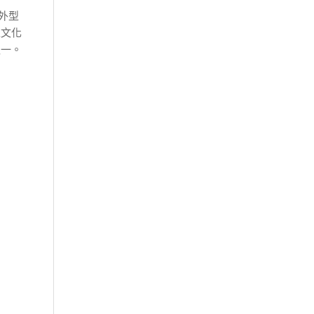
外型
上文化
之一。