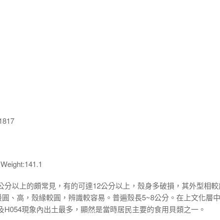
1817
 Weight:141.1
0公分以上的頗常見，有的可達12公分以上，殼身多破損，其外型相較
圓、高，殼緣較圓，辨識較容易。普遍殼長5~8公分。在上文化層
以及H054現象內出土最多，顯然是當時居民主要的食用貝類之一。