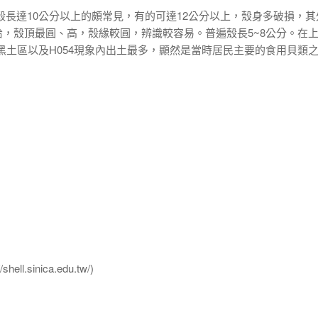
殼長達10公分以上的頗常見，有的可達12公分以上，殼身多破損，其
，殼頂最圓、高，殼緣較圓，辨識較容易。普遍殼長5~8公分。在
2的黑土區以及H054現象內出土最多，顯然是當時居民主要的食用貝類
l.sinica.edu.tw/)