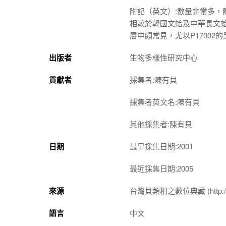
附記（英文）:數量非常多，
相較於韓國文蛤及中華長文蛤
層中頗常見，尤以P1700
出版者
生物多樣性研究中心
貢獻者
採集者:陳有貝
採集者英文名:陳有貝
其他採集者:陳有貝
日期
最早採集日期:2001
最近採集日期:2005
來源
台灣貝類相之數位典藏 (http://shel
語言
中文