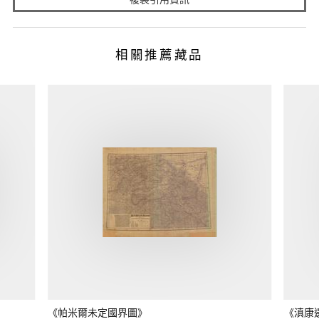
相關推薦藏品
《帕米爾未定國界圖》
《滇康