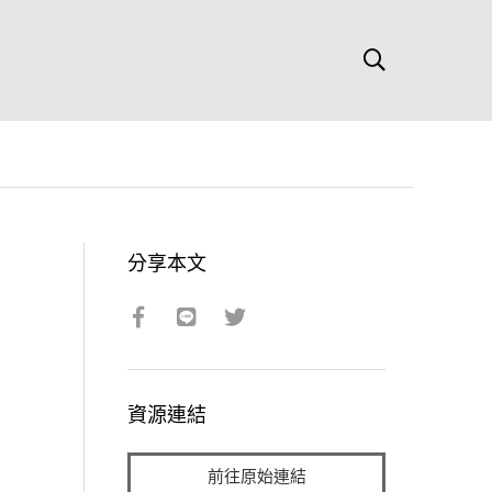
分享本文
資源連結
前往原始連結