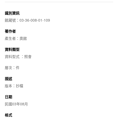
識別資訊
館藏號：03-36-008-01-109
著作者
產生者：奧館
資料類型
資料型式 ：照會
層次：件
描述
版本：抄檔
日期
民國03年08月
格式