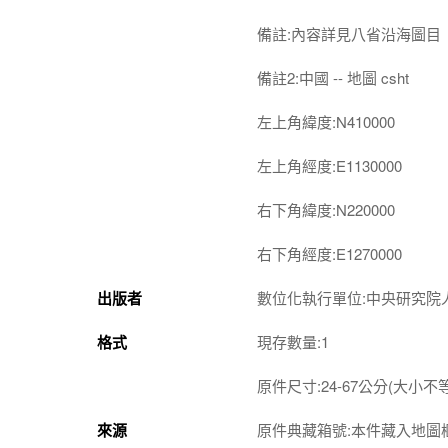
備註:內容詳見八省沿海圖目
備註2:中國 -- 地圖 csht
左上角緯度:N410000
左上角經度:E1130000
右下角緯度:N220000
右下角經度:E1270000
出版者
數位化執行單位:中央研究院
格式
現存數量:1
原件尺寸:24-67公分(大小不等
來源
原件典藏箱號:本件藏入地圖櫃 2