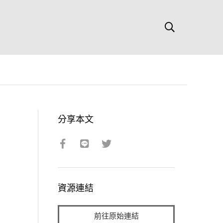
分享本文
資源連結
前往原始連結