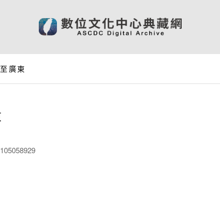
天至廣東
東
05058929