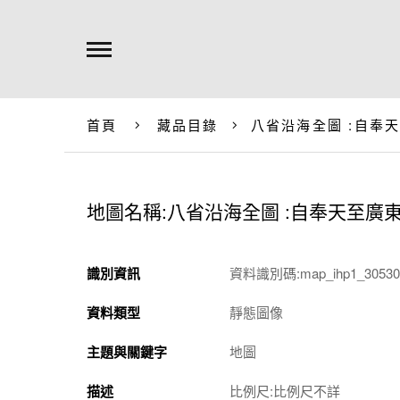
首頁
藏品目錄
八省沿海全圖 :自奉
地圖名稱:八省沿海全圖 :自奉天至廣
識別資訊
資料識別碼:map_ihp1_305301
資料類型
靜態圖像
主題與關鍵字
地圖
描述
比例尺:比例尺不詳