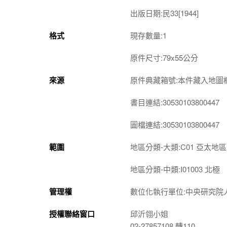
出版日期:民33[1944]
格式
現存數量:1
原件尺寸:79x55公分
來源
原件典藏箱號:本件藏入地圖櫃 2
書目連結:30530103800447
圖檔連結:30530103800447
範圍
地區分類-大類:C01 亞太地區
地區分類-中類:I01003 北極
管理權
數位化執行單位:中央研究院
授權聯絡窗口
邱沂翎小姐
02-27857108 轉110