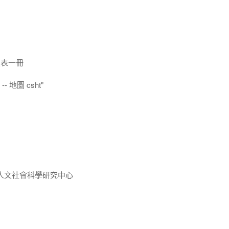
照表一冊
-- 地圖 csht"
人文社會科學研究中心