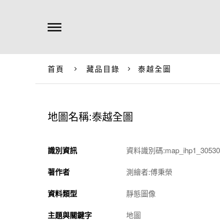
首頁
藏品目錄
泰越全圖
地圖名稱:泰越全圖
識別資訊
資料識別碼:map_ihp1_305301
著作者
測繪者:傅秉榮
資料類型
靜態圖像
主題與關鍵字
地圖