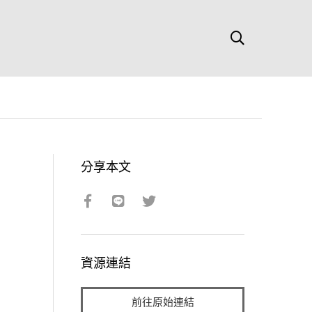
分享本文
資源連結
前往原始連結