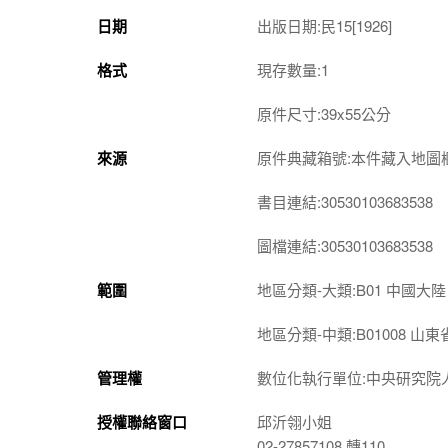
日期
出版日期:民15[1926]
格式
現存數量:1
原件尺寸:39x55公分
來源
原件典藏箱號:本件藏入地圖櫃 1-
書目連結:30530103683538
圖檔連結:30530103683538
範圍
地區分類-大類:B01 中國大陸
地區分類-中類:B01008 山東
管理權
數位化執行單位:中央研究院
授權聯絡窗口
邱沂翎小姐
02-27857108 轉110