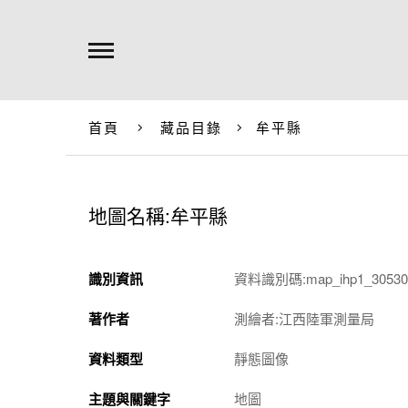
首頁
藏品目錄
牟平縣
地圖名稱:牟平縣
識別資訊
資料識別碼:map_ihp1_305301
著作者
測繪者:江西陸軍測量局
資料類型
靜態圖像
主題與關鍵字
地圖