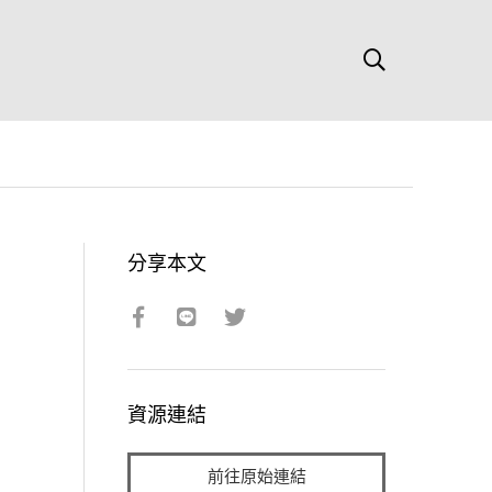
分享本文
資源連結
前往原始連結