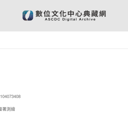
04073408
量署測繪