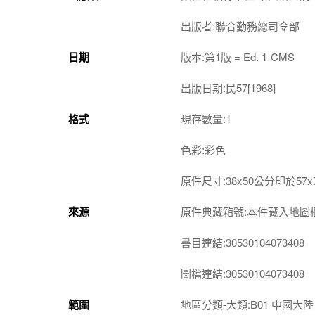
出版者:聯合勤務總司令部
日期
版本:第1版 = Ed. 1-CMS
出版日期:民57[1968]
格式
現存數量:1
色彩:彩色
原件尺寸:38x50公分印於57
來源
原件典藏箱號:本件藏入地圖櫃第4-
書目連結:30530104073408
圖檔連結:30530104073408
範圍
地區分類-大類:B01 中國大陸