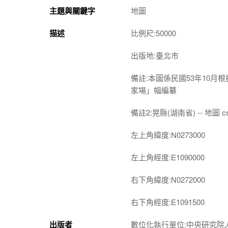
主題與關鍵字
地圖
描述
比例尺:50000
出版地:臺北市
備註:本圖係民國53年10
家場」幅編纂
備註2:晃縣(湖南省) -- 地圖 cs
左上角緯度:N0273000
左上角經度:E1090000
右下角緯度:N0272000
右下角經度:E1091500
出版者
數位化執行單位:中央研究院