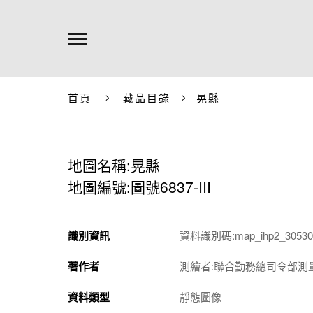
首頁
藏品目錄
晃縣
地圖名稱:晃縣
地圖編號:圖號6837-III
識別資訊
資料識別碼:map_ihp2_305301
著作者
測繪者:聯合勤務總司令部測
資料類型
靜態圖像