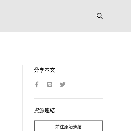
分享本文
資源連結
前往原始連結