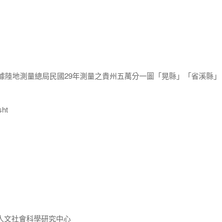
月根據陸地測量總局民國29年測量之貴州五萬分一圖「晃縣」「省溪縣
ht
人文社會科學研究中心