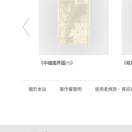
藤
《中緬國界圖(1)》
《相
關於本站
著作權聲明
使用者條款、資訊