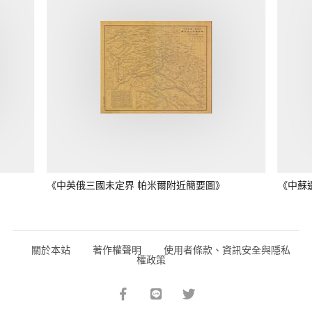
《中英俄三國未定界 帕米爾附近簡要圖》
《中蘇
關於本站
著作權聲明
使用者條款、資訊安全與隱私
權政策