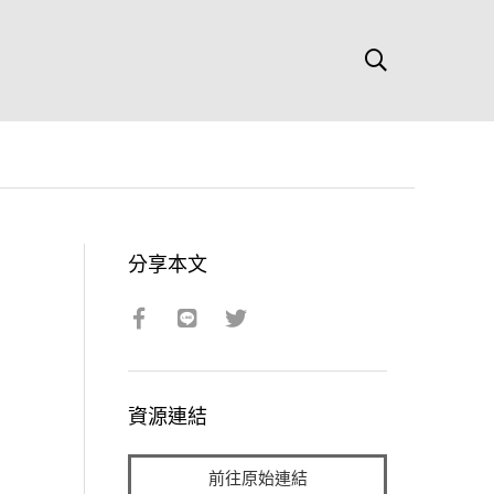
分享本文
資源連結
前往原始連結