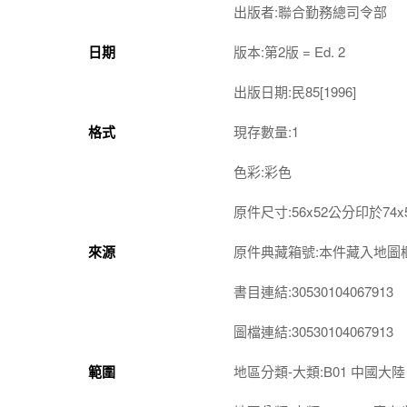
出版者:聯合勤務總司令部
日期
版本:第2版 = Ed. 2
出版日期:民85[1996]
格式
現存數量:1
色彩:彩色
原件尺寸:56x52公分印於74
來源
原件典藏箱號:本件藏入地圖櫃第4-
書目連結:30530104067913
圖檔連結:30530104067913
範圍
地區分類-大類:B01 中國大陸