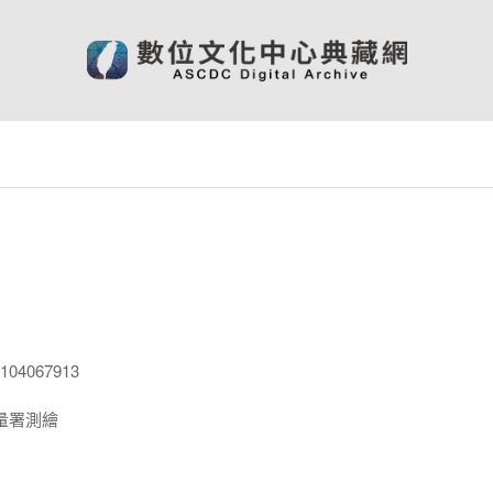
04067913
量署測繪