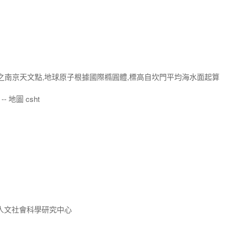
算之南京天文點,地球原子根據國際橢圓體,標高自坎門平均海水面起算
- 地圖 csht
人文社會科學研究中心