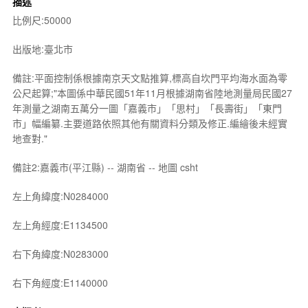
描述
比例尺:50000
出版地:臺北市
備註:平面控制係根據南京天文點推算,標高自坎門平均海水面為零
公尺起算;"本圖係中華民國51年11月根據湖南省陸地測量局民國27
年測量之湖南五萬分一圖「嘉義市」「思村」「長壽街」「東門
市」幅編纂.主要道路依照其他有關資料分類及修正.編繪後未經實
地查對."
備註2:嘉義市(平江縣) -- 湖南省 -- 地圖 csht
左上角緯度:N0284000
左上角經度:E1134500
右下角緯度:N0283000
右下角經度:E1140000