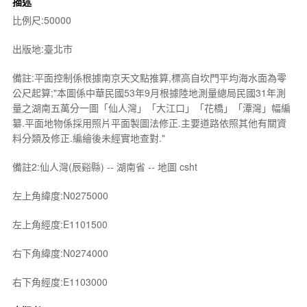
描述
比例尺:50000
出版地:臺北市
備註:平面控制係根據南京天文點推算,標高自坎門平均海水面為零
公尺起算;"本圖係中華民國53年9月根據陸地測量總局民國31年測
量之湖南五萬分一圖「仙人灣」「大江口」「花橋」「潭灣」幅編
纂.平面地物係採用照片平面製圖法修正.主要道路依照其他有關資
料分類及修正.編繪後未經實地查對."
備註2:仙人灣(辰谿縣) -- 湖南省 -- 地圖 csht
左上角緯度:N0275000
左上角經度:E1101500
右下角緯度:N0274000
右下角經度:E1103000