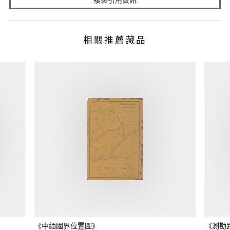
相關推薦藏品
《中緬國界位置圖》
《測勘