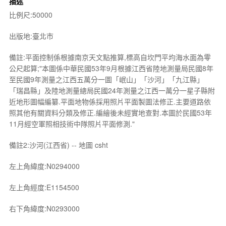
描述
比例尺:50000
出版地:臺北市
備註:平面控制係根據南京天文點推算,標高自坎門平均海水面為零
公尺起算;"本圖係中華民國53年9月根據江西省陸地測量局民國8年
至民國9年測量之江西五萬分一圖「岷山」「沙河」「九江縣」
「瑞昌縣」及陸地測量總局民國24年測量之江西一萬分一星子縣附
近地形圖幅編纂.平面地物係採用照片平面製圖法修正.主要道路依
照其他有關資料分類及修正.編繪後未經實地查對.本圖於民國53年
11月經空軍照相技術中隊照片平面修測."
備註2:沙河(江西省) -- 地圖 csht
左上角緯度:N0294000
左上角經度:E1154500
右下角緯度:N0293000