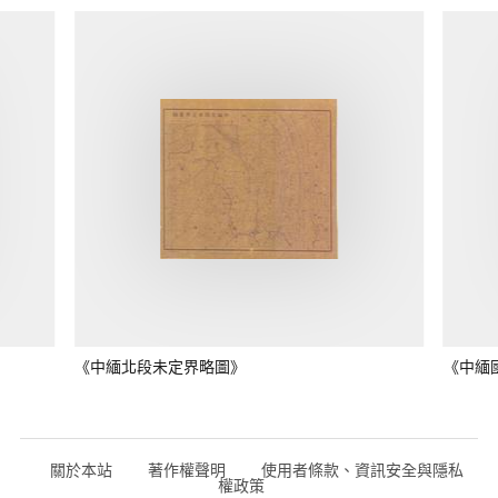
《中緬北段未定界略圖》
《中緬
關於本站
著作權聲明
使用者條款、資訊安全與隱私
權政策