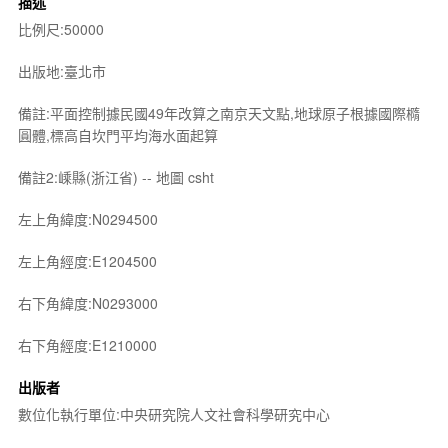
描述
比例尺:50000
出版地:臺北市
備註:平面控制據民國49年改算之南京天文點,地球原子根據國際橢
圓體,標高自坎門平均海水面起算
備註2:嵊縣(浙江省) -- 地圖 csht
左上角緯度:N0294500
左上角經度:E1204500
右下角緯度:N0293000
右下角經度:E1210000
出版者
數位化執行單位:中央研究院人文社會科學研究中心