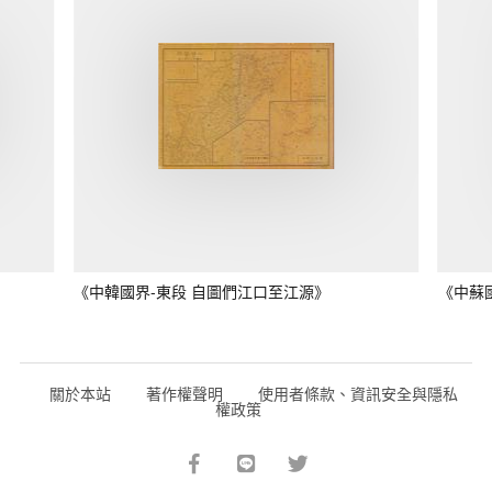
《中韓國界-東段 自圖們江口至江源》
《中蘇
關於本站
著作權聲明
使用者條款、資訊安全與隱私
權政策