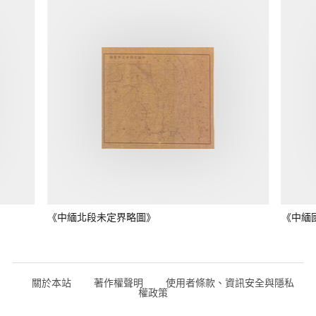
《中緬北段未定界略圖》
《中緬
關於本站
著作權聲明
使用者條款、資訊安全與隱私
權政策