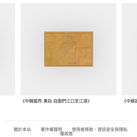
《中韓國界-東段 自圖們江口至江源》
《中蘇
關於本站
著作權聲明
使用者條款、資訊安全與隱私
權政策