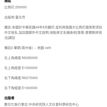
描述
比例尺:250000
出版地:臺北市
備註:本圖於中華民國49年9月翻印,並利用我國大比例尺圖查對添註
中文地名,加註圖廓外中文說明,地點英文名稱係依[韋德-齋爾斯拼音
法]譯註
備註2:畢節(貴州省) -- 地圖 csht
左上角緯度:N0280000
左上角經度:E1050000
右下角緯度:N0270000
右下角經度:E1063000
出版者
數位化執行單位:中央研究院人文社會科學研究中心