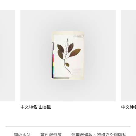
中文種名:山香圓
中文種
關於本站
著作權聲明
使用者條款、資訊安全與隱私