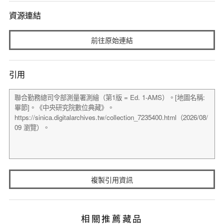
資源連結
前往原始連結
引用
複製引用資訊
相關推薦藏品