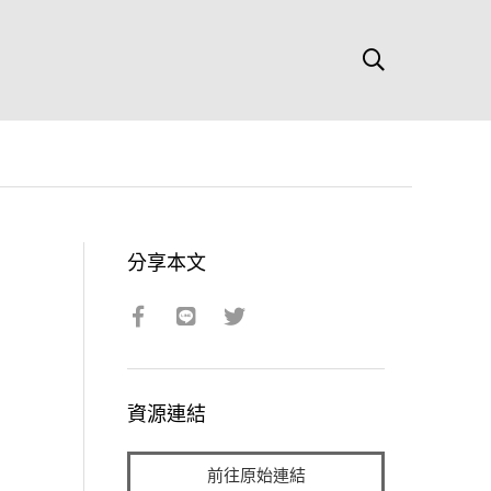
分享本文
資源連結
前往原始連結