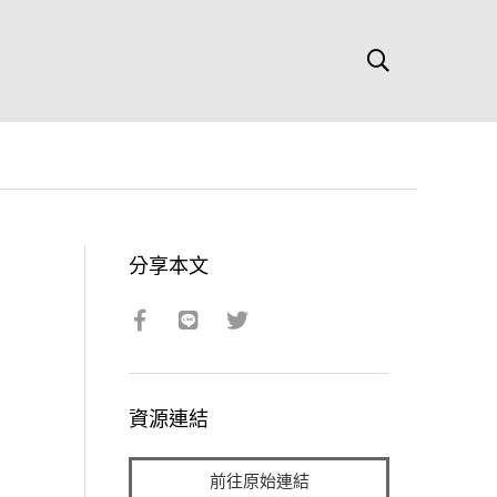
分享本文
資源連結
前往原始連結