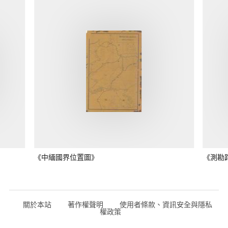
《中緬國界位置圖》
《測勘
關於本站
著作權聲明
使用者條款、資訊安全與隱私
權政策