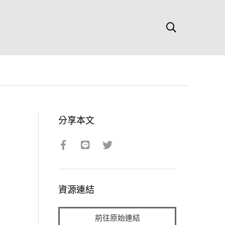
分享本文
資源連結
前往原始連結