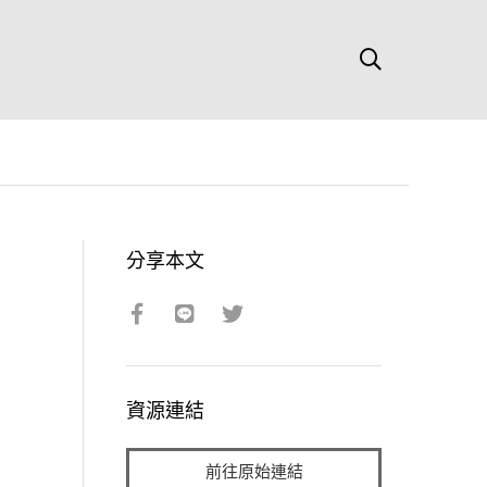
分享本文
資源連結
前往原始連結