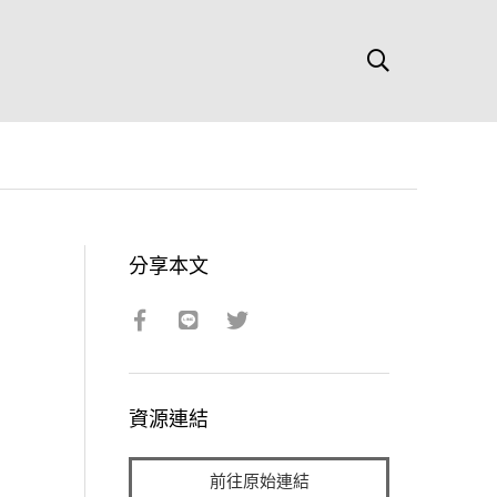
分享本文
資源連結
前往原始連結