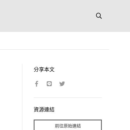
分享本文
資源連結
前往原始連結