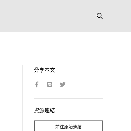
分享本文
資源連結
前往原始連結