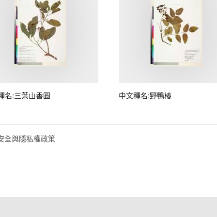
種名:三葉山香圓
中文種名:野鴨椿
安全與隱私權政策