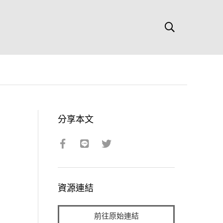
分享本文
資源連結
前往原始連結