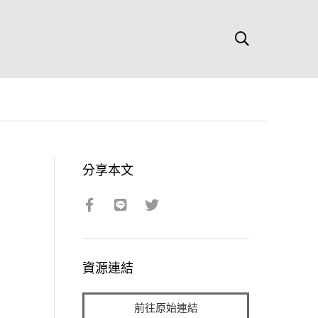
分享本文
資源連結
前往原始連結