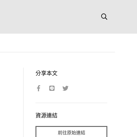
分享本文
資源連結
前往原始連結